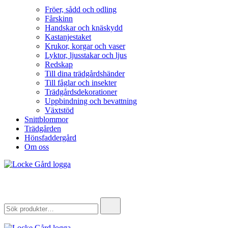
Fröer, sådd och odling
Fårskinn
Handskar och knäskydd
Kastanjestaket
Krukor, korgar och vaser
Lyktor, ljusstakar och ljus
Redskap
Till dina trädgårdshänder
Till fåglar och insekter
Trädgårdsdekorationer
Uppbindning och bevattning
Växtstöd
Snittblommor
Trädgården
Hönsfaddergård
Om oss
Locke Gård
Webbutik – Gårdsbutik – Hönsfaddergård
Search
for: