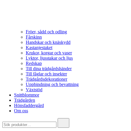
Fröer, sådd och odling
Fårskinn
Handskar och knäskydd
Kastanjestaket
Krukor, korgar och vaser
Lyktor, ljusstakar och ljus
Redskap
Till dina trädgårdshänder
Till fåglar och insekter
Trädgårdsdekorationer
Uppbindning och bevattning
Växtstöd
Snittblommor
Trädgården
Hönsfaddergård
Om oss
Search
for: