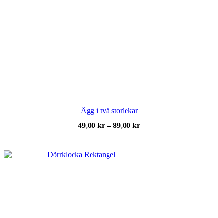
Ägg i två storlekar
Prisintervall:
49,00
kr
–
89,00
kr
49,00 kr
till
89,00 kr