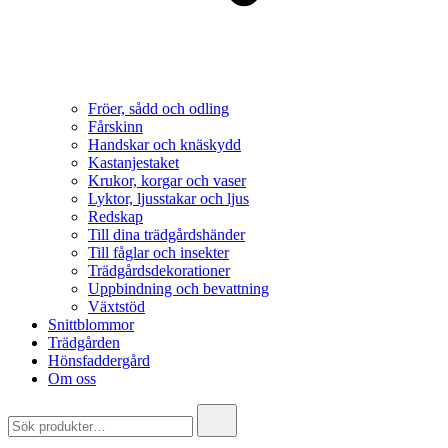
Fröer, sådd och odling
Fårskinn
Handskar och knäskydd
Kastanjestaket
Krukor, korgar och vaser
Lyktor, ljusstakar och ljus
Redskap
Till dina trädgårdshänder
Till fåglar och insekter
Trädgårdsdekorationer
Uppbindning och bevattning
Växtstöd
Snittblommor
Trädgården
Hönsfaddergård
Om oss
Search
for: