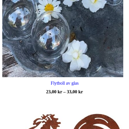
Flytboll av glas
Prisintervall:
23,00
kr
–
33,00
kr
23,00 kr
till
33,00 kr