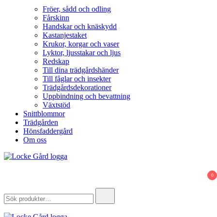
Fröer, sådd och odling
Fårskinn
Handskar och knäskydd
Kastanjestaket
Krukor, korgar och vaser
Lyktor, ljusstakar och ljus
Redskap
Till dina trädgårdshänder
Till fåglar och insekter
Trädgårdsdekorationer
Uppbindning och bevattning
Växtstöd
Snittblommor
Trädgården
Hönsfaddergård
Om oss
Locke Gård
Webbutik – Gårdsbutik – Hönsfaddergård
0
Search
for: