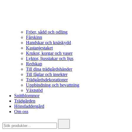
Fröer, sådd och odling
Fårskinn
Handskar och knäskydd
Kastanjestaket
Krukor, korgar och vaser
Lyktor, ljusstakar och ljus
Redskap
Till dina trädgårdshänder
Till fåglar och insekter
Trädgårdsdekorationer
Uppbindning och bevattning
Växtstöd
Snittblommor
Trädgården
Hönsfaddergård
Om oss
Search
for: