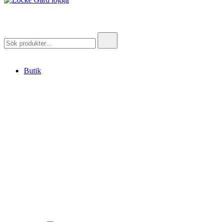
Locke Gård
Webbutik – Gårdsbutik – Hönsfaddergård
Search
for:
Butik