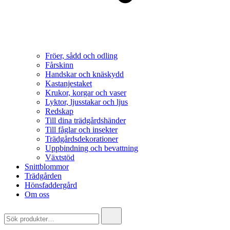
Fröer, sådd och odling
Fårskinn
Handskar och knäskydd
Kastanjestaket
Krukor, korgar och vaser
Lyktor, ljusstakar och ljus
Redskap
Till dina trädgårdshänder
Till fåglar och insekter
Trädgårdsdekorationer
Uppbindning och bevattning
Växtstöd
Snittblommor
Trädgården
Hönsfaddergård
Om oss
Search
for: