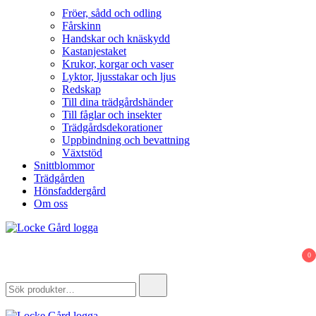
Fröer, sådd och odling
Fårskinn
Handskar och knäskydd
Kastanjestaket
Krukor, korgar och vaser
Lyktor, ljusstakar och ljus
Redskap
Till dina trädgårdshänder
Till fåglar och insekter
Trädgårdsdekorationer
Uppbindning och bevattning
Växtstöd
Snittblommor
Trädgården
Hönsfaddergård
Om oss
Locke Gård
Webbutik – Gårdsbutik – Hönsfaddergård
0
Search
for: