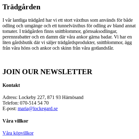
Trädgården
I vår lantliga trädgård har vi ett stort växthus som används för både
odling och umgänge och ett tunnelväxthus för odling av bland annat
tomater. I trädgården finns snittblommor, görnsaksodlingar,
perennrabatter och en damm där våra ankor gärna badar. Vi har en
liten gårdsbutik där vi säljer trädgårdsprodukter, snittblommor, ägg
från våra höns och ankor och skinn från våra gotlandsfår.
JOIN OUR NEWSLETTER
Kontakt
Adress: Lockeby 227, 871 93 Härnösand
Telefon: 070-514 54 70
E-post:
maria@lockegard.se
Våra villkor
Våra köpvillkor