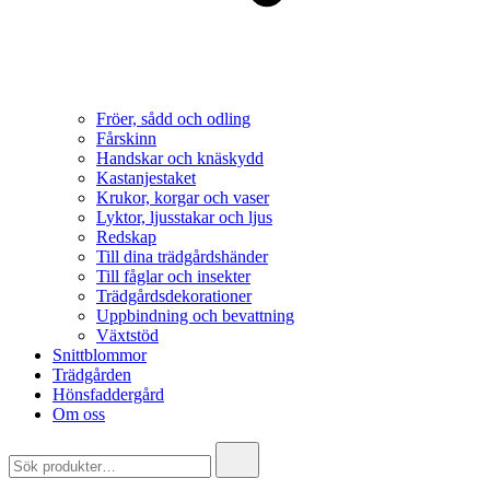
Fröer, sådd och odling
Fårskinn
Handskar och knäskydd
Kastanjestaket
Krukor, korgar och vaser
Lyktor, ljusstakar och ljus
Redskap
Till dina trädgårdshänder
Till fåglar och insekter
Trädgårdsdekorationer
Uppbindning och bevattning
Växtstöd
Snittblommor
Trädgården
Hönsfaddergård
Om oss
Search
for: