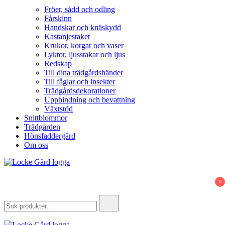
Fröer, sådd och odling
Fårskinn
Handskar och knäskydd
Kastanjestaket
Krukor, korgar och vaser
Lyktor, ljusstakar och ljus
Redskap
Till dina trädgårdshänder
Till fåglar och insekter
Trädgårdsdekorationer
Uppbindning och bevattning
Växtstöd
Snittblommor
Trädgården
Hönsfaddergård
Om oss
Locke Gård
Webbutik – Gårdsbutik – Hönsfaddergård
0
Search
for: