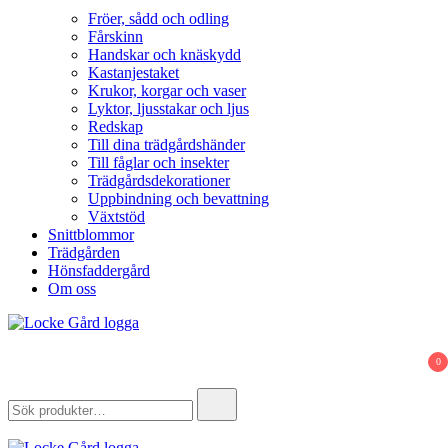
Fröer, sådd och odling
Fårskinn
Handskar och knäskydd
Kastanjestaket
Krukor, korgar och vaser
Lyktor, ljusstakar och ljus
Redskap
Till dina trädgårdshänder
Till fåglar och insekter
Trädgårdsdekorationer
Uppbindning och bevattning
Växtstöd
Snittblommor
Trädgården
Hönsfaddergård
Om oss
Locke Gård
Webbutik – Gårdsbutik – Hönsfaddergård
0
Search
for: