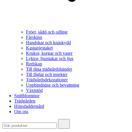
Fröer, sådd och odling
Fårskinn
Handskar och knäskydd
Kastanjestaket
Krukor, korgar och vaser
Lyktor, ljusstakar och ljus
Redskap
Till dina trädgårdshänder
Till fåglar och insekter
Trädgårdsdekorationer
Uppbindning och bevattning
Växtstöd
Snittblommor
Trädgården
Hönsfaddergård
Om oss
Search
for: