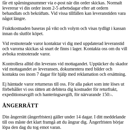
får ett spårningsnummer via e-post när din order skickas. Normalt
levererar vi din order inom 2-5 arbetsdagar efter att ordern
behandlats och bekräftats. Vid vissa tillfällen kan leveranstiden vara
något längre.
Fraktkostnaden baseras på vikt och volym och visas tydligt i kassan
innan du slutför köpet.
Vid restnoterade varor kontaktar vi dig med uppdaterad leveranstid
och varorna skickas så snart de finns i lager. Kontakta oss om du vill
avboka restnoterade varor.
Kontrollera alltid din leverans vid mottagandet. Upptäcker du skador
vid mottagandet av leveransen, dokumentera med bilder och
kontakta oss inom 7 dagar för hjälp med reklamation och ersättning.
Ej hämtade varor returneras till oss. För alla paket som inte löses ut
förbehåller vi oss rätten att debitera dig kostnader för returfrakt,
expeditionsavgift och hanteringsavgift, för närvarande 150:-.
ÅNGERRÄTT
Din ångerrätt (ångerfristen) gäller under 14 dagar. I ditt meddelande
till oss måste det klart framgå att du ångrar dig. Ångerfristen börjar
löpa den dag du tog emot varan.