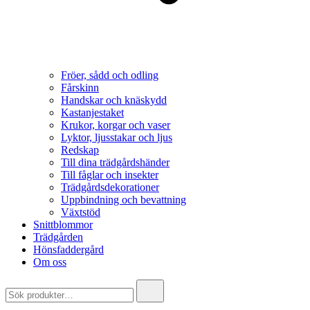
Fröer, sådd och odling
Fårskinn
Handskar och knäskydd
Kastanjestaket
Krukor, korgar och vaser
Lyktor, ljusstakar och ljus
Redskap
Till dina trädgårdshänder
Till fåglar och insekter
Trädgårdsdekorationer
Uppbindning och bevattning
Växtstöd
Snittblommor
Trädgården
Hönsfaddergård
Om oss
Search
for: