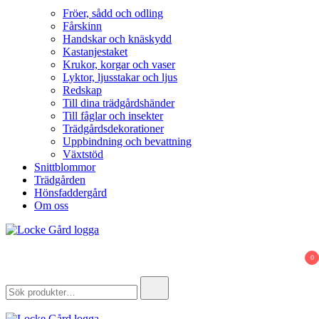
Fröer, sådd och odling
Fårskinn
Handskar och knäskydd
Kastanjestaket
Krukor, korgar och vaser
Lyktor, ljusstakar och ljus
Redskap
Till dina trädgårdshänder
Till fåglar och insekter
Trädgårdsdekorationer
Uppbindning och bevattning
Växtstöd
Snittblommor
Trädgården
Hönsfaddergård
Om oss
Locke Gård
Webbutik – Gårdsbutik – Hönsfaddergård
0
Search
for: