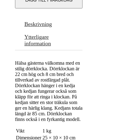
LÄGG TILL I VARUKORG
Beskrivning
Ytterligare
information
Hälsa gästerna välkomna med en
stilig dörrklocka. Dörrklockan är
22 cm hög och 8 cm bred och
tillverkad av rostfärgad plåt.
Dörrklockan hänger i en kedja
och kedjan fungerar också som
kläpp för att ringa i klockan. På
kedjan sitter en stor träkula som
ger en härlig klang. Kedjans totala
längd är 85 cm. Dörrklockan
finns också i en fyrkantig modell.
Vikt
1 kg
Dimensioner
25 × 10 × 10 cm