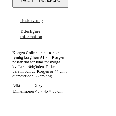
LÄGG TILL I VARUKORG
Beskrivning
Ytterligare
information
Korgen Collect är en stor och
rymlig korg från Affari. Korgen
passar fint för filtar för kyliga
kvällar i trädgården. Enkel att
bära in och ut. Korgen är 44 cm i
diameter och 55 cm hög.
Vikt
2 kg
Dimensioner
45 × 45 × 55 cm