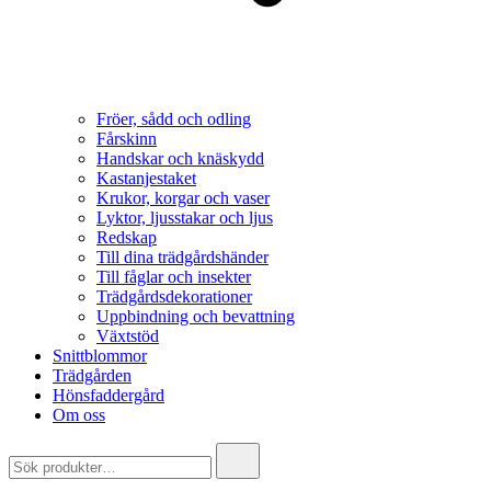
Fröer, sådd och odling
Fårskinn
Handskar och knäskydd
Kastanjestaket
Krukor, korgar och vaser
Lyktor, ljusstakar och ljus
Redskap
Till dina trädgårdshänder
Till fåglar och insekter
Trädgårdsdekorationer
Uppbindning och bevattning
Växtstöd
Snittblommor
Trädgården
Hönsfaddergård
Om oss
Search
for: