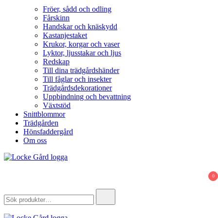
Fröer, sådd och odling
Fårskinn
Handskar och knäskydd
Kastanjestaket
Krukor, korgar och vaser
Lyktor, ljusstakar och ljus
Redskap
Till dina trädgårdshänder
Till fåglar och insekter
Trädgårdsdekorationer
Uppbindning och bevattning
Växtstöd
Snittblommor
Trädgården
Hönsfaddergård
Om oss
Locke Gård
Webbutik – Gårdsbutik – Hönsfaddergård
0
Search
for: