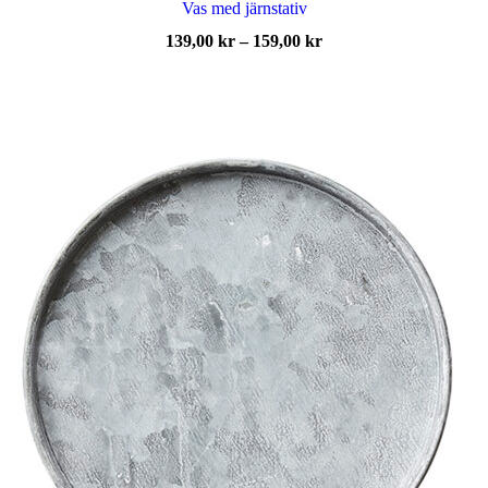
Vas med järnstativ
Prisintervall:
139,00
kr
–
159,00
kr
139,00 kr
till
159,00 kr