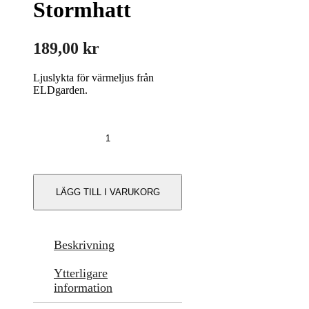
Stormhatt
189,00
kr
Ljuslykta för värmeljus från
ELDgarden.
Ljuslykta
Stormhatt
mängd
LÄGG TILL I VARUKORG
Beskrivning
Ytterligare
information