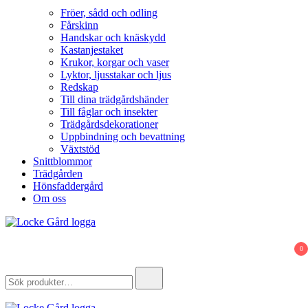
Fröer, sådd och odling
Fårskinn
Handskar och knäskydd
Kastanjestaket
Krukor, korgar och vaser
Lyktor, ljusstakar och ljus
Redskap
Till dina trädgårdshänder
Till fåglar och insekter
Trädgårdsdekorationer
Uppbindning och bevattning
Växtstöd
Snittblommor
Trädgården
Hönsfaddergård
Om oss
Locke Gård
Webbutik – Gårdsbutik – Hönsfaddergård
0
Search
for: