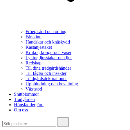
Fröer, sådd och odling
Fårskinn
Handskar och knäskydd
Kastanjestaket
Krukor, korgar och vaser
Lyktor, ljusstakar och ljus
Redskap
Till dina trädgårdshänder
Till fåglar och insekter
Trädgårdsdekorationer
Uppbindning och bevattning
Växtstöd
Snittblommor
Trädgården
Hönsfaddergård
Om oss
Search
for: