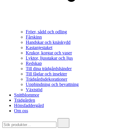
Fröer, sådd och odling
Fårskinn
Handskar och knäskydd
Kastanjestaket
Krukor, korgar och vaser
Lyktor, ljusstakar och ljus
Redskap
Till dina trädgårdshänder
Till fåglar och insekter
Trädgårdsdekorationer
Uppbindning och bevattning
Växtstöd
Snittblommor
Trädgården
Hönsfaddergård
Om oss
Search
for: