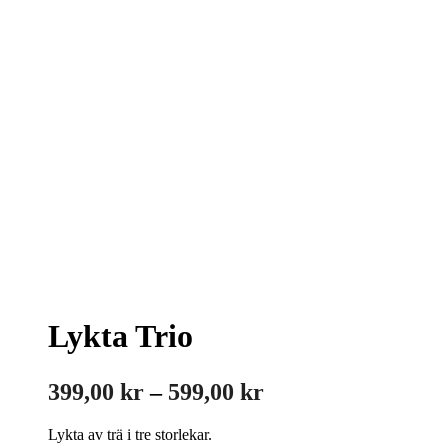
Lykta Trio
Prisintervall:
399,00
kr
–
599,00
kr
399,00 kr
Lykta av trä i tre storlekar.
till