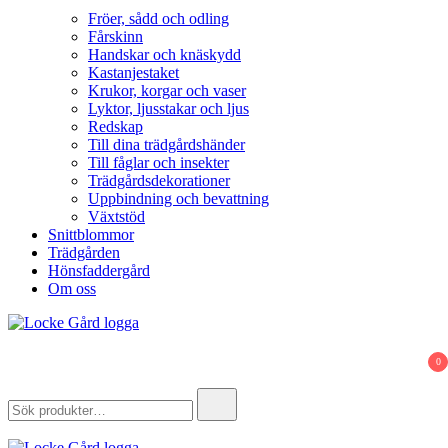
Fröer, sådd och odling
Fårskinn
Handskar och knäskydd
Kastanjestaket
Krukor, korgar och vaser
Lyktor, ljusstakar och ljus
Redskap
Till dina trädgårdshänder
Till fåglar och insekter
Trädgårdsdekorationer
Uppbindning och bevattning
Växtstöd
Snittblommor
Trädgården
Hönsfaddergård
Om oss
Locke Gård
Webbutik – Gårdsbutik – Hönsfaddergård
0
Search
for: