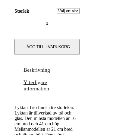
599,00 kr
Storlek
Lykta
Trio
mängd
LÄGG TILL I VARUKORG
Beskrivning
Ytterligare
information
Lyktan Trio finns i tre storlekar.
Lyktan är tillverkad av trä och
glas. Den minsta modellen är 16
cm bred och 41 cm hög.
Mellanmodellen är 21 cm bred
och 46 cm hög. Den största