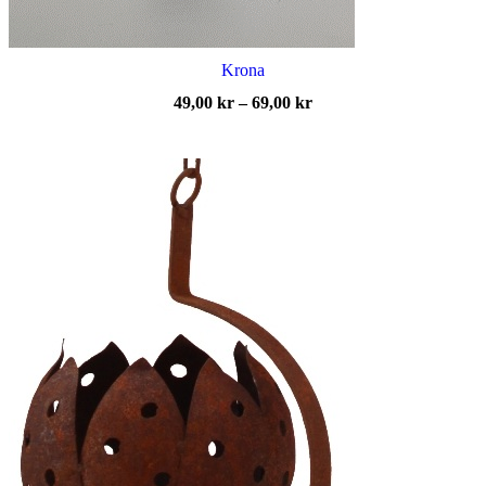
Krona
Prisintervall:
49,00
kr
–
69,00
kr
49,00 kr
till
69,00 kr