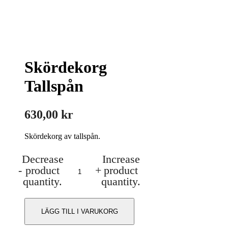
Skördekorg
Tallspån
630,00
kr
Skördekorg av tallspån.
Decrease
Increase
Skördekorg
-
product
+
product
Tallspån
mängd
quantity.
quantity.
LÄGG TILL I VARUKORG