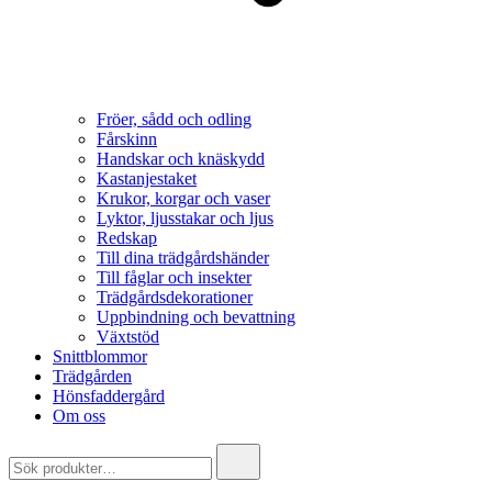
Fröer, sådd och odling
Fårskinn
Handskar och knäskydd
Kastanjestaket
Krukor, korgar och vaser
Lyktor, ljusstakar och ljus
Redskap
Till dina trädgårdshänder
Till fåglar och insekter
Trädgårdsdekorationer
Uppbindning och bevattning
Växtstöd
Snittblommor
Trädgården
Hönsfaddergård
Om oss
Search
for: