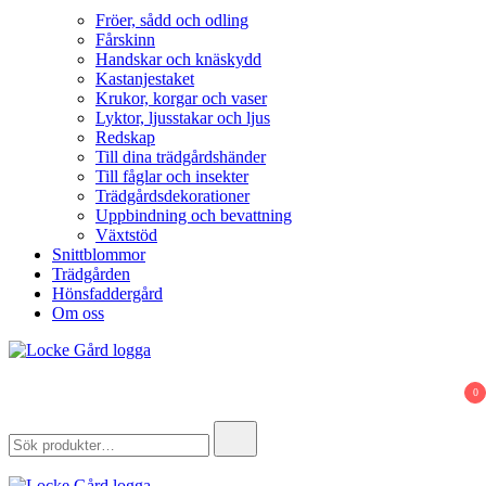
Fröer, sådd och odling
Fårskinn
Handskar och knäskydd
Kastanjestaket
Krukor, korgar och vaser
Lyktor, ljusstakar och ljus
Redskap
Till dina trädgårdshänder
Till fåglar och insekter
Trädgårdsdekorationer
Uppbindning och bevattning
Växtstöd
Snittblommor
Trädgården
Hönsfaddergård
Om oss
Locke Gård
Webbutik – Gårdsbutik – Hönsfaddergård
0
Search
for: