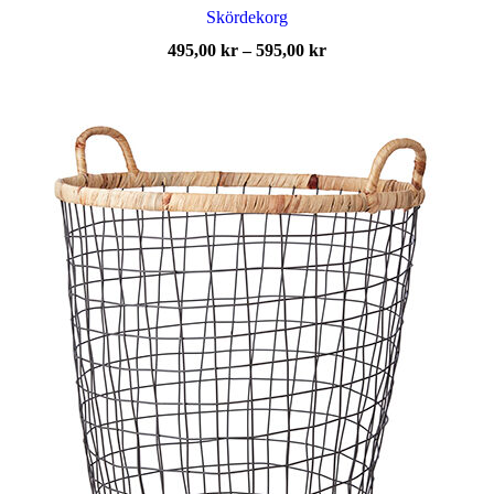
Skördekorg
Prisintervall:
495,00
kr
–
595,00
kr
495,00 kr
till
595,00 kr