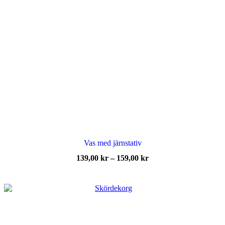
Vas med järnstativ
Prisintervall:
139,00
kr
–
159,00
kr
139,00 kr
till
159,00 kr