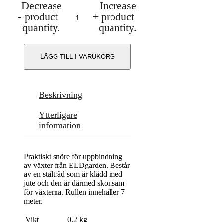
Decrease
Increase
Snöre
-
product
+
product
med
ståltråd
quantity.
quantity.
mängd
LÄGG TILL I VARUKORG
Beskrivning
Ytterligare
information
Praktiskt snöre för uppbindning
av växter från ELDgarden. Består
av en ståltråd som är klädd med
jute och den är därmed skonsam
för växterna. Rullen innehåller 7
meter.
Vikt
0,2 kg