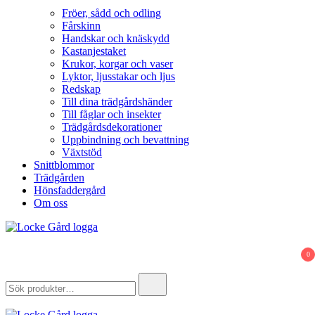
Fröer, sådd och odling
Fårskinn
Handskar och knäskydd
Kastanjestaket
Krukor, korgar och vaser
Lyktor, ljusstakar och ljus
Redskap
Till dina trädgårdshänder
Till fåglar och insekter
Trädgårdsdekorationer
Uppbindning och bevattning
Växtstöd
Snittblommor
Trädgården
Hönsfaddergård
Om oss
Locke Gård
Webbutik – Gårdsbutik – Hönsfaddergård
0
Search
for: