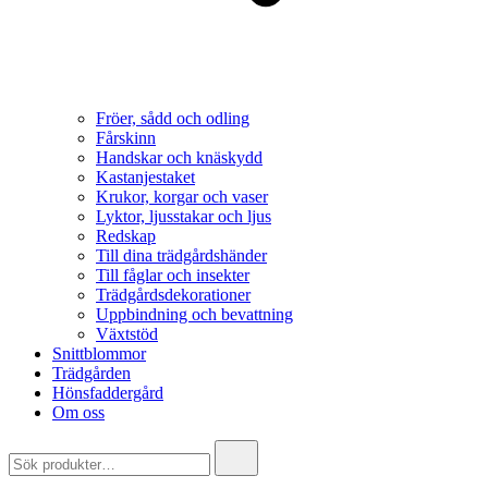
Fröer, sådd och odling
Fårskinn
Handskar och knäskydd
Kastanjestaket
Krukor, korgar och vaser
Lyktor, ljusstakar och ljus
Redskap
Till dina trädgårdshänder
Till fåglar och insekter
Trädgårdsdekorationer
Uppbindning och bevattning
Växtstöd
Snittblommor
Trädgården
Hönsfaddergård
Om oss
Search
for: