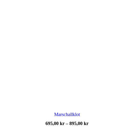
Marschallklot
Prisintervall:
695,00
kr
–
895,00
kr
695,00 kr
till