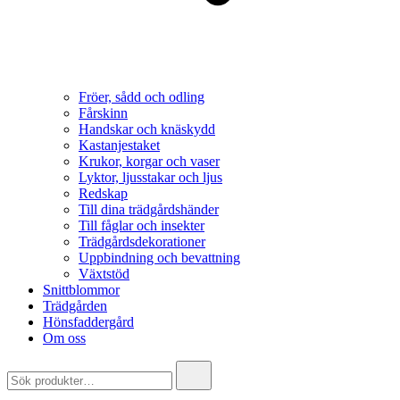
Fröer, sådd och odling
Fårskinn
Handskar och knäskydd
Kastanjestaket
Krukor, korgar och vaser
Lyktor, ljusstakar och ljus
Redskap
Till dina trädgårdshänder
Till fåglar och insekter
Trädgårdsdekorationer
Uppbindning och bevattning
Växtstöd
Snittblommor
Trädgården
Hönsfaddergård
Om oss
Search
for: