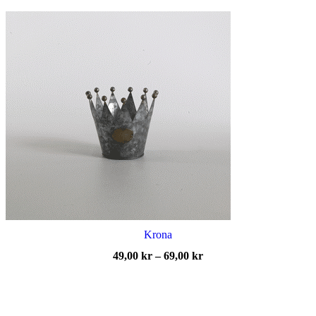
895,00 kr
Krona
Prisintervall:
49,00
kr
–
69,00
kr
49,00 kr
till
69,00 kr