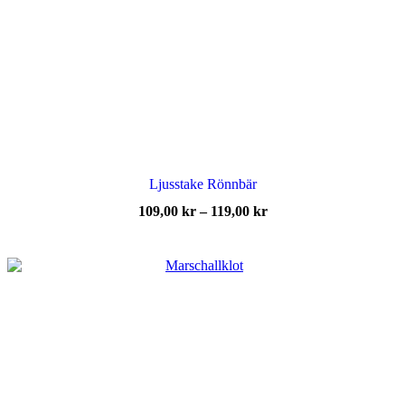
Ljusstake Rönnbär
Prisintervall:
109,00
kr
–
119,00
kr
109,00 kr
till
119,00 kr