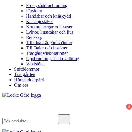
Fröer, sådd och odling
Fårskinn
Handskar och knäskydd
Kastanjestaket
Krukor, korgar och vaser
Lyktor, ljusstakar och ljus
Redskap
Till dina trädgårdshänder
Till fåglar och insekter
Trädgårdsdekorationer
Uppbindning och bevattning
Växtstöd
Snittblommor
Trädgården
Hönsfaddergård
Om oss
Locke Gård
Webbutik – Gårdsbutik – Hönsfaddergård
0
Search
for: