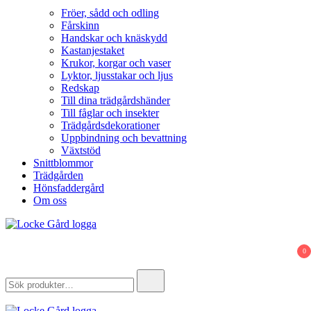
Fröer, sådd och odling
Fårskinn
Handskar och knäskydd
Kastanjestaket
Krukor, korgar och vaser
Lyktor, ljusstakar och ljus
Redskap
Till dina trädgårdshänder
Till fåglar och insekter
Trädgårdsdekorationer
Uppbindning och bevattning
Växtstöd
Snittblommor
Trädgården
Hönsfaddergård
Om oss
Locke Gård
Webbutik – Gårdsbutik – Hönsfaddergård
0
Search
for: