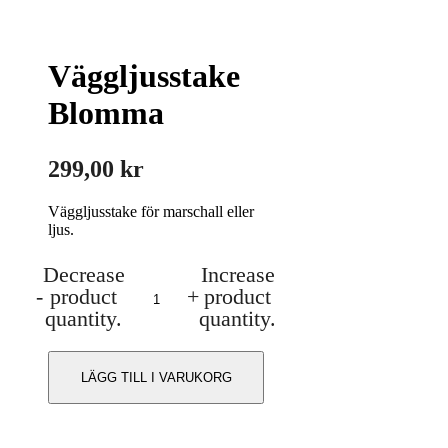
Väggljusstake
Blomma
299,00
kr
Väggljusstake för marschall eller
ljus.
Decrease
Increase
Väggljusstake
-
product
+
product
Blomma
mängd
quantity.
quantity.
LÄGG TILL I VARUKORG