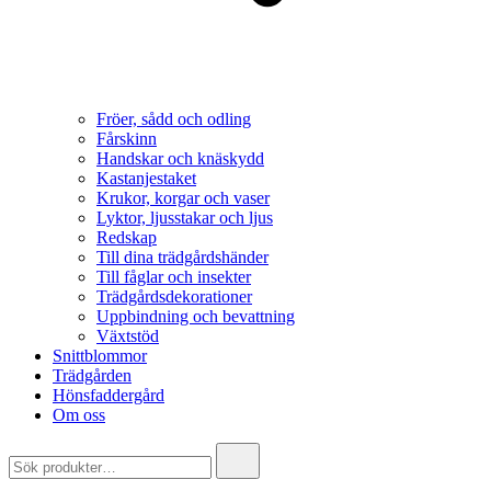
Fröer, sådd och odling
Fårskinn
Handskar och knäskydd
Kastanjestaket
Krukor, korgar och vaser
Lyktor, ljusstakar och ljus
Redskap
Till dina trädgårdshänder
Till fåglar och insekter
Trädgårdsdekorationer
Uppbindning och bevattning
Växtstöd
Snittblommor
Trädgården
Hönsfaddergård
Om oss
Search
for: