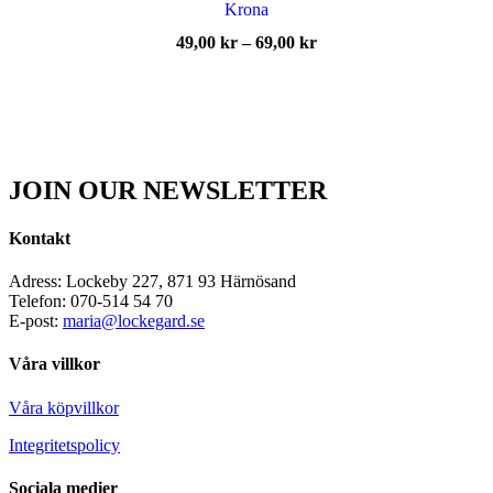
Krona
Prisintervall:
49,00
kr
–
69,00
kr
49,00 kr
till
69,00 kr
JOIN OUR NEWSLETTER
Kontakt
Adress: Lockeby 227, 871 93 Härnösand
Telefon: 070-514 54 70
E-post:
maria@lockegard.se
Våra villkor
Våra köpvillkor
Integritetspolicy
Sociala medier