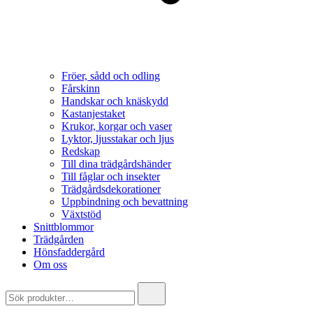
Fröer, sådd och odling
Fårskinn
Handskar och knäskydd
Kastanjestaket
Krukor, korgar och vaser
Lyktor, ljusstakar och ljus
Redskap
Till dina trädgårdshänder
Till fåglar och insekter
Trädgårdsdekorationer
Uppbindning och bevattning
Växtstöd
Snittblommor
Trädgården
Hönsfaddergård
Om oss
Search
for: