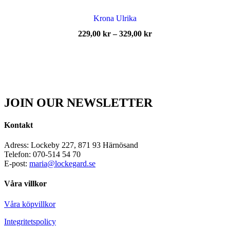
Krona Ulrika
Prisintervall:
229,00
kr
–
329,00
kr
229,00 kr
till
329,00 kr
JOIN OUR NEWSLETTER
Kontakt
Adress: Lockeby 227, 871 93 Härnösand
Telefon: 070-514 54 70
E-post:
maria@lockegard.se
Våra villkor
Våra köpvillkor
Integritetspolicy