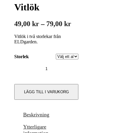
Vitlök
Prisintervall:
49,00
kr
–
79,00
kr
49,00 kr
Vitlök i två storlekar från
till
ELDgarden.
79,00 kr
Storlek
Vitlök
mängd
LÄGG TILL I VARUKORG
Beskrivning
Ytterligare
information