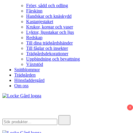
Fröer, sådd och odling
Fårskinn
Handskar och knäskydd
Kastanjestaket
Krukor, korgar och vaser
Lyktor, ljusstakar och ljus
Redskap
Till dina trädgårdshänder
Till fåglar och insekter
Trädgårdsdekorationer
Uppbindning och bevattning
Växtstöd
Snittblommor
Trädgården
Hönsfaddergård
Om oss
Locke Gård
Webbutik – Gårdsbutik – Hönsfaddergård
0
Search
for: