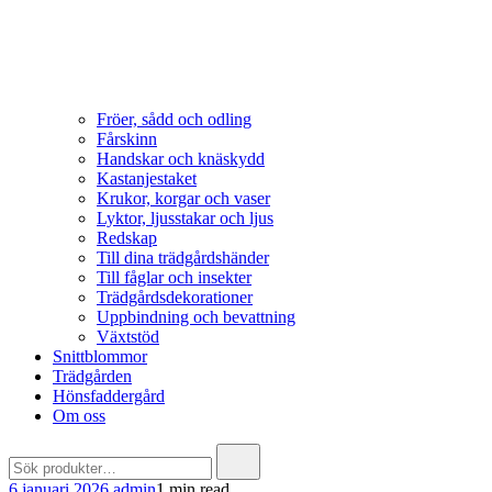
Fröer, sådd och odling
Fårskinn
Handskar och knäskydd
Kastanjestaket
Krukor, korgar och vaser
Lyktor, ljusstakar och ljus
Redskap
Till dina trädgårdshänder
Till fåglar och insekter
Trädgårdsdekorationer
Uppbindning och bevattning
Växtstöd
Snittblommor
Trädgården
Hönsfaddergård
Om oss
Search
for:
6 januari 2026
admin
1 min read