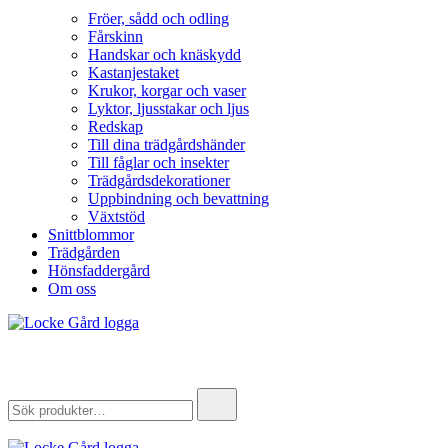
Fröer, sådd och odling
Fårskinn
Handskar och knäskydd
Kastanjestaket
Krukor, korgar och vaser
Lyktor, ljusstakar och ljus
Redskap
Till dina trädgårdshänder
Till fåglar och insekter
Trädgårdsdekorationer
Uppbindning och bevattning
Växtstöd
Snittblommor
Trädgården
Hönsfaddergård
Om oss
Locke Gård
Webbutik – Gårdsbutik – Hönsfaddergård
Search
for: