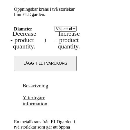
399,00 kr
Öppningsbar krans i två storlekar
till
från ELDgarden.
499,00 kr
Diameter
Decrease
Increase
Öppningsbar
-
product
+
product
metallkrans
mängd
quantity.
quantity.
LÄGG TILL I VARUKORG
Beskrivning
Ytterligare
information
En metallkrans från ELDgarden i
två storlekar som går att öppna