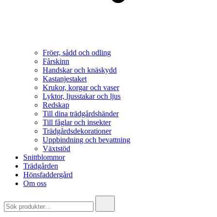
Fröer, sådd och odling
Fårskinn
Handskar och knäskydd
Kastanjestaket
Krukor, korgar och vaser
Lyktor, ljusstakar och ljus
Redskap
Till dina trädgårdshänder
Till fåglar och insekter
Trädgårdsdekorationer
Uppbindning och bevattning
Växtstöd
Snittblommor
Trädgården
Hönsfaddergård
Om oss
Search
for: