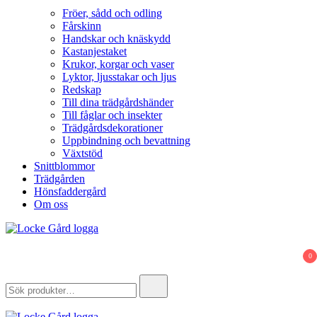
Fröer, sådd och odling
Fårskinn
Handskar och knäskydd
Kastanjestaket
Krukor, korgar och vaser
Lyktor, ljusstakar och ljus
Redskap
Till dina trädgårdshänder
Till fåglar och insekter
Trädgårdsdekorationer
Uppbindning och bevattning
Växtstöd
Snittblommor
Trädgården
Hönsfaddergård
Om oss
Locke Gård
Webbutik – Gårdsbutik – Hönsfaddergård
0
Search
for: