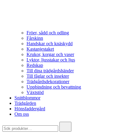
Fröer, sådd och odling
Fårskinn
Handskar och knäskydd
Kastanjestaket
Krukor, korgar och vaser
Lyktor, ljusstakar och ljus
Redskap
Till dina trädgårdshänder
Till fåglar och insekter
Trädgårdsdekorationer
Uppbindning och bevattning
Växtstöd
Snittblommor
Trädgården
Hönsfaddergård
Om oss
Search
for: