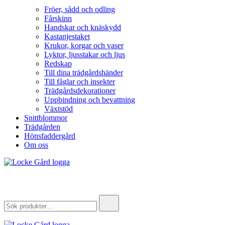
Fröer, sådd och odling
Fårskinn
Handskar och knäskydd
Kastanjestaket
Krukor, korgar och vaser
Lyktor, ljusstakar och ljus
Redskap
Till dina trädgårdshänder
Till fåglar och insekter
Trädgårdsdekorationer
Uppbindning och bevattning
Växtstöd
Snittblommor
Trädgården
Hönsfaddergård
Om oss
Locke Gård
Webbutik – Gårdsbutik – Hönsfaddergård
Search
for: